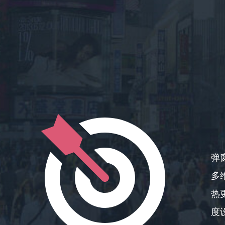
弹
多
热
度